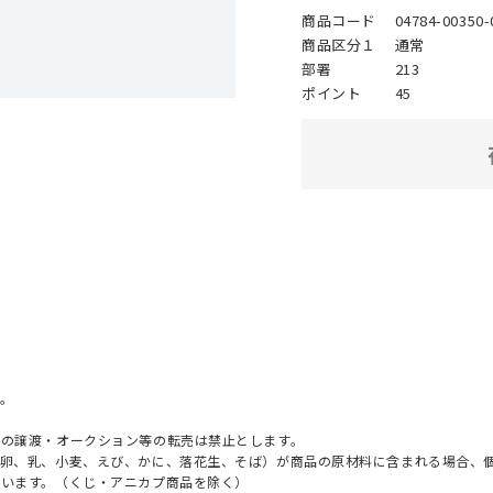
商品コード
04784-00350-
商品区分１
通常
部署
213
ポイント
45
。
への譲渡・オークション等の転売は禁止とします。
（卵、乳、小麦、えび、かに、落花生、そば）が商品の原材料に含まれる場合、
ざいます。（くじ・アニカプ商品を除く）