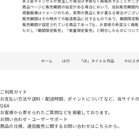
未入金キャンセルが発生した場合は予告なく再販売することがご
商品ページに販売期間の指定がある場合において、当該販売期間内
掲載画像はイメージのため、実際の商品と多少異なる場合がござい
販売期間はその時点での製造商品に対するものであり、期間限定
販売期間が設定されている商品であっても、お客様の承諾なく再販
ただし「期間限定販売」「数量限定販売」と明示したものについ
ホーム
は行
「ほ」タイトル作品
ホロス
ご利用ガイド
お支払い方法や送料・配送時間、ポイントについてなど、当サイト
Q&A
お客様から寄せられたご質問などを掲載しております。
お問い合わせ・ユーザーサポート
商品の仕様、通信販売に関するお問い合わせはこちらから。