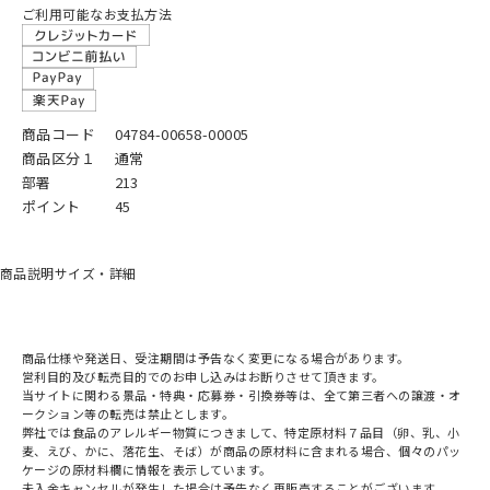
ご利用可能なお支払方法
商品コード
04784-00658-00005
商品区分１
通常
部署
213
ポイント
45
商品説明
サイズ・詳細
商品仕様や発送日、受注期間は予告なく変更になる場合があります。
営利目的及び転売目的でのお申し込みはお断りさせて頂きます。
当サイトに関わる景品・特典・応募券・引換券等は、全て第三者への譲渡・オ
ークション等の転売は禁止とします。
弊社では食品のアレルギー物質につきまして、特定原材料７品目（卵、乳、小
麦、えび、かに、落花生、そば）が商品の原材料に含まれる場合、個々のパッ
ケージの原材料欄に情報を表示しています。
未入金キャンセルが発生した場合は予告なく再販売することがございます。