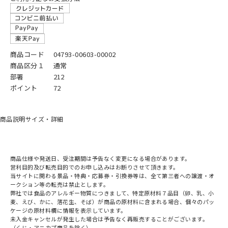
商品コード
04793-00603-00002
商品区分１
通常
部署
212
ポイント
72
商品説明
サイズ・詳細
商品仕様や発送日、受注期間は予告なく変更になる場合があります。
営利目的及び転売目的でのお申し込みはお断りさせて頂きます。
当サイトに関わる景品・特典・応募券・引換券等は、全て第三者への譲渡・オ
ークション等の転売は禁止とします。
弊社では食品のアレルギー物質につきまして、特定原材料７品目（卵、乳、小
麦、えび、かに、落花生、そば）が商品の原材料に含まれる場合、個々のパッ
ケージの原材料欄に情報を表示しています。
未入金キャンセルが発生した場合は予告なく再販売することがございます。
（くじ・アニカプ商品を除く）