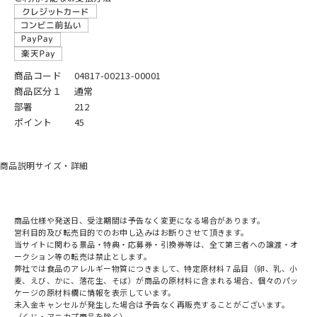
商品コード
04817-00213-00001
商品区分１
通常
部署
212
ポイント
45
商品説明
サイズ・詳細
商品仕様や発送日、受注期間は予告なく変更になる場合があります。
営利目的及び転売目的でのお申し込みはお断りさせて頂きます。
当サイトに関わる景品・特典・応募券・引換券等は、全て第三者への譲渡・オ
ークション等の転売は禁止とします。
弊社では食品のアレルギー物質につきまして、特定原材料７品目（卵、乳、小
麦、えび、かに、落花生、そば）が商品の原材料に含まれる場合、個々のパッ
ケージの原材料欄に情報を表示しています。
未入金キャンセルが発生した場合は予告なく再販売することがございます。
（くじ・アニカプ商品を除く）