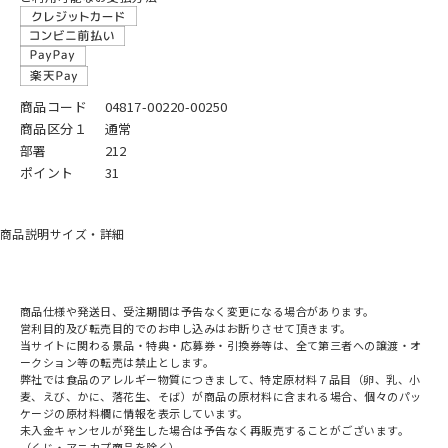
商品コード
04817-00220-00250
商品区分１
通常
部署
212
ポイント
31
商品説明
サイズ・詳細
商品仕様や発送日、受注期間は予告なく変更になる場合があります。
営利目的及び転売目的でのお申し込みはお断りさせて頂きます。
当サイトに関わる景品・特典・応募券・引換券等は、全て第三者への譲渡・オ
ークション等の転売は禁止とします。
弊社では食品のアレルギー物質につきまして、特定原材料７品目（卵、乳、小
麦、えび、かに、落花生、そば）が商品の原材料に含まれる場合、個々のパッ
ケージの原材料欄に情報を表示しています。
未入金キャンセルが発生した場合は予告なく再販売することがございます。
（くじ・アニカプ商品を除く）