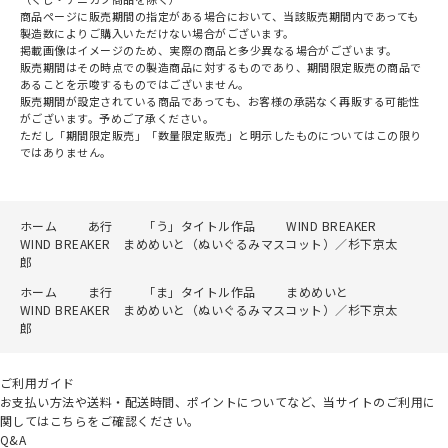
商品ページに販売期間の指定がある場合において、当該販売期間内であっても
製造数によりご購入いただけない場合がございます。
掲載画像はイメージのため、実際の商品と多少異なる場合がございます。
販売期間はその時点での製造商品に対するものであり、期間限定販売の商品で
あることを示唆するものではございません。
販売期間が設定されている商品であっても、お客様の承諾なく再販する可能性
がございます。予めご了承ください。
ただし「期間限定販売」「数量限定販売」と明示したものについてはこの限り
ではありません。
ホーム
あ行
「う」タイトル作品
WIND BREAKER
WIND BREAKER まめめいと（ぬいぐるみマスコット）／杉下京太
郎
ホーム
ま行
「ま」タイトル作品
まめめいと
WIND BREAKER まめめいと（ぬいぐるみマスコット）／杉下京太
郎
ご利用ガイド
お支払い方法や送料・配送時間、ポイントについてなど、当サイトのご利用に
関してはこちらをご確認ください。
Q&A