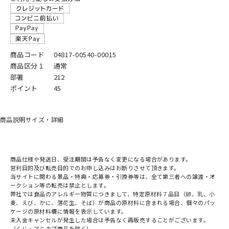
商品コード
04817-00540-00015
商品区分１
通常
部署
212
ポイント
45
商品説明
サイズ・詳細
商品仕様や発送日、受注期間は予告なく変更になる場合があります。
営利目的及び転売目的でのお申し込みはお断りさせて頂きます。
当サイトに関わる景品・特典・応募券・引換券等は、全て第三者への譲渡・オ
ークション等の転売は禁止とします。
弊社では食品のアレルギー物質につきまして、特定原材料７品目（卵、乳、小
麦、えび、かに、落花生、そば）が商品の原材料に含まれる場合、個々のパッ
ケージの原材料欄に情報を表示しています。
未入金キャンセルが発生した場合は予告なく再販売することがございます。
（くじ・アニカプ商品を除く）