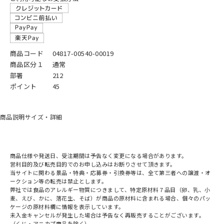
商品コード
04817-00540-00019
商品区分１
通常
部署
212
ポイント
45
商品説明
サイズ・詳細
商品仕様や発送日、受注期間は予告なく変更になる場合があります。
営利目的及び転売目的でのお申し込みはお断りさせて頂きます。
当サイトに関わる景品・特典・応募券・引換券等は、全て第三者への譲渡・オ
ークション等の転売は禁止とします。
弊社では食品のアレルギー物質につきまして、特定原材料７品目（卵、乳、小
麦、えび、かに、落花生、そば）が商品の原材料に含まれる場合、個々のパッ
ケージの原材料欄に情報を表示しています。
未入金キャンセルが発生した場合は予告なく再販売することがございます。
（くじ・アニカプ商品を除く）