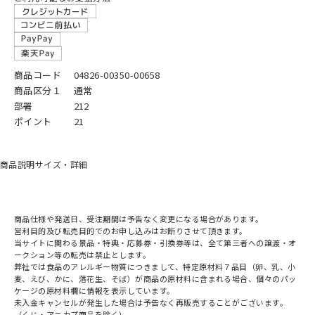
商品コード
04826-00350-00658
商品区分１
通常
部署
212
ポイント
21
商品説明
サイズ・詳細
商品仕様や発送日、受注期間は予告なく変更になる場合があります。
営利目的及び転売目的でのお申し込みはお断りさせて頂きます。
当サイトに関わる景品・特典・応募券・引換券等は、全て第三者への譲渡・オ
ークション等の転売は禁止とします。
弊社では食品のアレルギー物質につきまして、特定原材料７品目（卵、乳、小
麦、えび、かに、落花生、そば）が商品の原材料に含まれる場合、個々のパッ
ケージの原材料欄に情報を表示しています。
未入金キャンセルが発生した場合は予告なく再販売することがございます。
（くじ・アニカプ商品を除く）