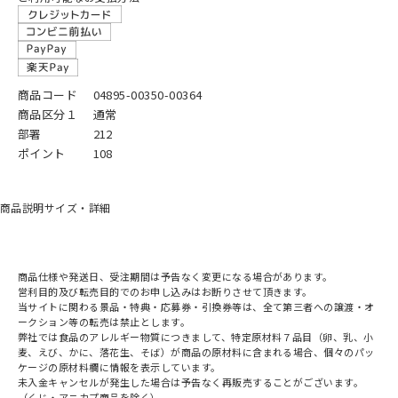
商品コード
04895-00350-00364
商品区分１
通常
部署
212
ポイント
108
商品説明
サイズ・詳細
商品仕様や発送日、受注期間は予告なく変更になる場合があります。
営利目的及び転売目的でのお申し込みはお断りさせて頂きます。
当サイトに関わる景品・特典・応募券・引換券等は、全て第三者への譲渡・オ
ークション等の転売は禁止とします。
弊社では食品のアレルギー物質につきまして、特定原材料７品目（卵、乳、小
麦、えび、かに、落花生、そば）が商品の原材料に含まれる場合、個々のパッ
ケージの原材料欄に情報を表示しています。
未入金キャンセルが発生した場合は予告なく再販売することがございます。
（くじ・アニカプ商品を除く）