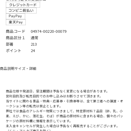
商品コード
04974-00220-00079
商品区分１
通常
部署
213
ポイント
24
商品説明
サイズ・詳細
商品仕様や発送日、受注期間は予告なく変更になる場合があります。
営利目的及び転売目的でのお申し込みはお断りさせて頂きます。
当サイトに関わる景品・特典・応募券・引換券等は、全て第三者への譲渡・オ
ークション等の転売は禁止とします。
弊社では食品のアレルギー物質につきまして、特定原材料７品目（卵、乳、小
麦、えび、かに、落花生、そば）が商品の原材料に含まれる場合、個々のパッ
ケージの原材料欄に情報を表示しています。
未入金キャンセルが発生した場合は予告なく再販売することがございます。
（くじ・アニカプ商品を除く）