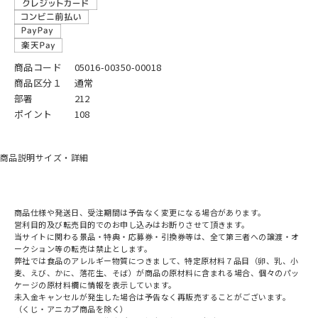
商品コード
05016-00350-00018
商品区分１
通常
部署
212
ポイント
108
商品説明
サイズ・詳細
商品仕様や発送日、受注期間は予告なく変更になる場合があります。
営利目的及び転売目的でのお申し込みはお断りさせて頂きます。
当サイトに関わる景品・特典・応募券・引換券等は、全て第三者への譲渡・オ
ークション等の転売は禁止とします。
弊社では食品のアレルギー物質につきまして、特定原材料７品目（卵、乳、小
麦、えび、かに、落花生、そば）が商品の原材料に含まれる場合、個々のパッ
ケージの原材料欄に情報を表示しています。
未入金キャンセルが発生した場合は予告なく再販売することがございます。
（くじ・アニカプ商品を除く）