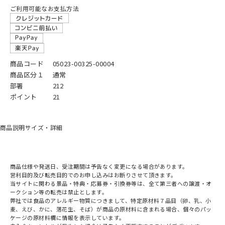
ご利用可能なお支払方法
商品コード
05023-00325-00004
商品区分１
通常
部署
212
ポイント
21
商品説明
サイズ・詳細
商品仕様や発送日、受注期間は予告なく変更になる場合があります。
営利目的及び転売目的でのお申し込みはお断りさせて頂きます。
当サイトに関わる景品・特典・応募券・引換券等は、全て第三者への譲渡・オ
ークション等の転売は禁止とします。
弊社では食品のアレルギー物質につきまして、特定原材料７品目（卵、乳、小
麦、えび、かに、落花生、そば）が商品の原材料に含まれる場合、個々のパッ
ケージの原材料欄に情報を表示しています。