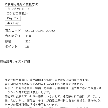
ご利用可能なお支払方法
商品コード
05023-00340-00062
商品区分１
通常
部署
212
ポイント
18
商品説明
サイズ・詳細
商品仕様や発送日、受注期間は予告なく変更になる場合があります。
営利目的及び転売目的でのお申し込みはお断りさせて頂きます。
当サイトに関わる景品・特典・応募券・引換券等は、全て第三者への譲渡・オ
ークション等の転売は禁止とします。
弊社では食品のアレルギー物質につきまして、特定原材料７品目（卵、乳、小
麦、えび、かに、落花生、そば）が商品の原材料に含まれる場合、個々のパッ
ケージの原材料欄に情報を表示しています。