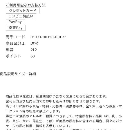
ご利用可能なお支払方法
商品コード
05023-00350-00127
商品区分１
通常
部署
212
ポイント
60
商品説明
サイズ・詳細
商品仕様や発送日、受注期間は予告なく変更になる場合があります。
営利目的及び転売目的でのお申し込みはお断りさせて頂きます。
当サイトに関わる景品・特典・応募券・引換券等は、全て第三者への譲渡・オ
ークション等の転売は禁止とします。
弊社では食品のアレルギー物質につきまして、特定原材料７品目（卵、乳、小
麦、えび、かに、落花生、そば）が商品の原材料に含まれる場合、個々のパッ
ケージの原材料欄に情報を表示しています。