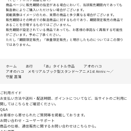
商品ページに販売期間の指定がある場合において、当該販売期間内であっても
製造数によりご購入いただけない場合がございます。
掲載画像はイメージのため、実際の商品と多少異なる場合がございます。
販売期間はその時点での製造商品に対するものであり、期間限定販売の商品で
あることを示唆するものではございません。
販売期間が設定されている商品であっても、お客様の承諾なく再販する可能性
がございます。予めご了承ください。
ただし「期間限定販売」「数量限定販売」と明示したものについてはこの限り
ではありません。
ホーム
あ行
「あ」タイトル作品
アオのハコ
アオのハコ メモリアルブック型スタンド～アニメ1st Anniv.～／
守屋 菖蒲
ご利用ガイド
お支払い方法や送料・配送時間、ポイントについてなど、当サイトのご利用に
関してはこちらをご確認ください。
Q&A
お客様から寄せられたご質問等を掲載しております。
お問い合わせ・ユーザーサポート
商品の仕様、通信販売に関するお問い合わせはこちらから。