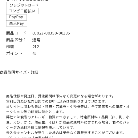
商品コード
05023-00350-00135
商品区分１
通常
部署
212
ポイント
45
商品説明
サイズ・詳細
商品仕様や発送日、受注期間は予告なく変更になる場合があります。
営利目的及び転売目的でのお申し込みはお断りさせて頂きます。
当サイトに関わる景品・特典・応募券・引換券等は、全て第三者への譲渡・オ
ークション等の転売は禁止とします。
弊社では食品のアレルギー物質につきまして、特定原材料７品目（卵、乳、小
麦、えび、かに、落花生、そば）が商品の原材料に含まれる場合、個々のパッ
ケージの原材料欄に情報を表示しています。
未入金キャンセルが発生した場合は予告なく再販売することがございます。
（くじ・アニカプ商品を除く）