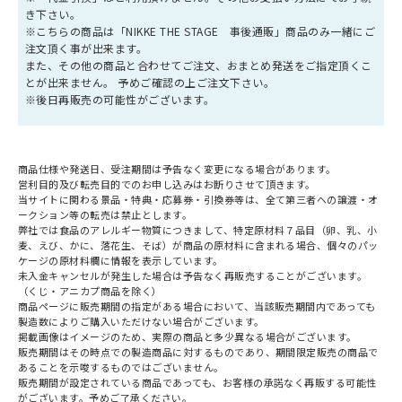
き下さい。
※こちらの商品は「NIKKE THE STAGE 事後通販」商品のみ一緒にご
注文頂く事が出来ます。
また、その他の商品と合わせてご注文、おまとめ発送をご指定頂くこ
とが出来ません。 予めご確認の上ご注文下さい。
※後日再販売の可能性がございます。
商品仕様や発送日、受注期間は予告なく変更になる場合があります。
営利目的及び転売目的でのお申し込みはお断りさせて頂きます。
当サイトに関わる景品・特典・応募券・引換券等は、全て第三者への譲渡・オ
ークション等の転売は禁止とします。
弊社では食品のアレルギー物質につきまして、特定原材料７品目（卵、乳、小
麦、えび、かに、落花生、そば）が商品の原材料に含まれる場合、個々のパッ
ケージの原材料欄に情報を表示しています。
未入金キャンセルが発生した場合は予告なく再販売することがございます。
（くじ・アニカプ商品を除く）
商品ページに販売期間の指定がある場合において、当該販売期間内であっても
製造数によりご購入いただけない場合がございます。
掲載画像はイメージのため、実際の商品と多少異なる場合がございます。
販売期間はその時点での製造商品に対するものであり、期間限定販売の商品で
あることを示唆するものではございません。
販売期間が設定されている商品であっても、お客様の承諾なく再販する可能性
がございます。予めご了承ください。