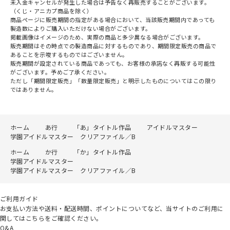
未入金キャンセルが発生した場合は予告なく再販売することがございます。
（くじ・アニカプ商品を除く）
商品ページに販売期間の指定がある場合において、当該販売期間内であっても
製造数によりご購入いただけない場合がございます。
掲載画像はイメージのため、実際の商品と多少異なる場合がございます。
販売期間はその時点での製造商品に対するものであり、期間限定販売の商品で
あることを示唆するものではございません。
販売期間が設定されている商品であっても、お客様の承諾なく再販する可能性
がございます。予めご了承ください。
ただし「期間限定販売」「数量限定販売」と明示したものについてはこの限り
ではありません。
ホーム
あ行
「あ」タイトル作品
アイドルマスター
学園アイドルマスター クリアファイル／B
ホーム
か行
「か」タイトル作品
学園アイドルマスター
学園アイドルマスター クリアファイル／B
ご利用ガイド
お支払い方法や送料・配送時間、ポイントについてなど、当サイトのご利用に
関してはこちらをご確認ください。
Q&A