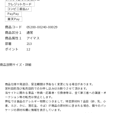
商品コード
05200-00240-00029
商品区分１
通常
商品属性１
アイマス
部署
213
ポイント
12
商品説明
サイズ・詳細
商品仕様や発送日、受注期間は予告なく変更になる場合があります。
営利目的及び転売目的でのお申し込みはお断りさせて頂きます。
当サイトに関わる景品・特典・応募券・引換券等は、全て第三者への譲渡・オ
ークション等の転売は禁止とします。
弊社では食品のアレルギー物質につきまして、特定原材料７品目（卵、乳、小
麦、えび、かに、落花生、そば）が商品の原材料に含まれる場合、個々のパッ
ケージの原材料欄に情報を表示しています。