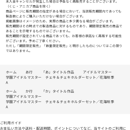
未入金キャンセルが発生した場合は予告なく再販売することがございます。
（くじ・アニカプ商品を除く）
商品ページに販売期間の指定がある場合において、当該販売期間内であっても
製造数によりご購入いただけない場合がございます。
掲載画像はイメージのため、実際の商品と多少異なる場合がございます。
販売期間はその時点での製造商品に対するものであり、期間限定販売の商品で
あることを示唆するものではございません。
販売期間が設定されている商品であっても、お客様の承諾なく再販する可能性
がございます。予めご了承ください。
ただし「期間限定販売」「数量限定販売」と明示したものについてはこの限り
ではありません。
ホーム
あ行
「あ」タイトル作品
アイドルマスター
学園アイドルマスター チェキ＆チェキホルダーセット／花海咲季
A
ホーム
か行
「か」タイトル作品
学園アイドルマスター
学園アイドルマスター チェキ＆チェキホルダーセット／花海咲季
A
ご利用ガイド
お支払い方法や送料・配送時間、ポイントについてなど、当サイトのご利用に