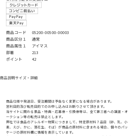
商品コード
05200-00500-00003
商品区分１
通常
商品属性１
アイマス
部署
213
ポイント
42
商品説明
サイズ・詳細
商品仕様や発送日、受注期間は予告なく変更になる場合があります。
営利目的及び転売目的でのお申し込みはお断りさせて頂きます。
当サイトに関わる景品・特典・応募券・引換券等は、全て第三者への譲渡・オ
ークション等の転売は禁止とします。
弊社では食品のアレルギー物質につきまして、特定原材料７品目（卵、乳、小
麦、えび、かに、落花生、そば）が商品の原材料に含まれる場合、個々のパッ
ケージの原材料欄に情報を表示しています。