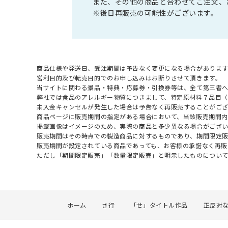
また、その他の商品と合わせてご注文、
※後日再販売の可能性がございます。
商品仕様や発送日、受注期間は予告なく変更になる場合があります
営利目的及び転売目的でのお申し込みはお断りさせて頂きます。
当サイトに関わる景品・特典・応募券・引換券等は、全て第三者
弊社では食品のアレルギー物質につきまして、特定原材料７品目
未入金キャンセルが発生した場合は予告なく再販売することがご
商品ページに販売期間の指定がある場合において、当該販売期間内
掲載画像はイメージのため、実際の商品と多少異なる場合がござい
販売期間はその時点での製造商品に対するものであり、期間限定
販売期間が設定されている商品であっても、お客様の承諾なく再販
ただし「期間限定販売」「数量限定販売」と明示したものについ
ホーム
さ行
「せ」タイトル作品
正反対