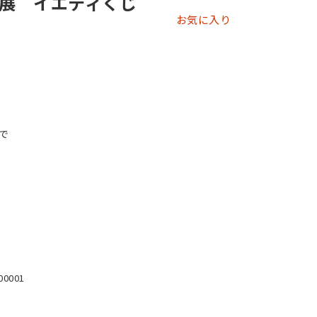
展 イエティくじ
お気に入り
まで
00001