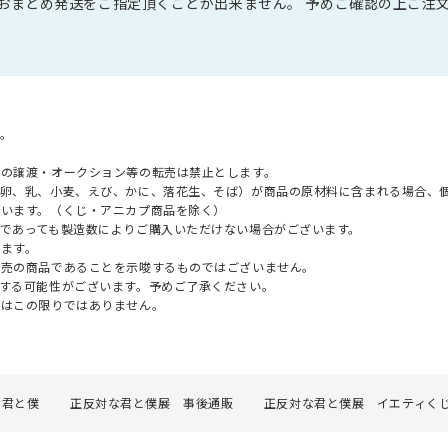
おまとめ発送をご指定頂くことが出来ません。 予めご確認の上ご注
。
への譲渡・オークション等の転売は禁止とします。
（卵、乳、小麦、えび、かに、落花生、そば）が商品の原材料に含まれる場合、
ざいます。（くじ・アニカプ商品を除く）
であっても製造数によりご購入いただけない場合がございます。
ます。
販売の商品であることを示唆するものではございません。
する可能性がございます。予めご了承ください。
てはこの限りではありません。
な君と僕
正反対な君と僕展 事後通販
正反対な君と僕展 イエティく