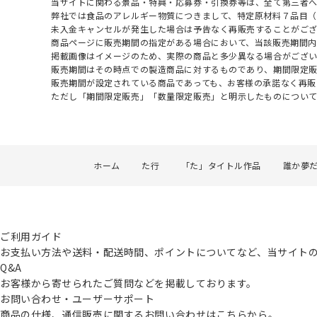
当サイトに関わる景品・特典・応募券・引換券等は、全て第三者
弊社では食品のアレルギー物質につきまして、特定原材料７品目
未入金キャンセルが発生した場合は予告なく再販売することがご
商品ページに販売期間の指定がある場合において、当該販売期間内
掲載画像はイメージのため、実際の商品と多少異なる場合がござい
販売期間はその時点での製造商品に対するものであり、期間限定
販売期間が設定されている商品であっても、お客様の承諾なく再販
ただし「期間限定販売」「数量限定販売」と明示したものについ
ホーム
た行
「た」タイトル作品
誰か夢
ご利用ガイド
お支払い方法や送料・配送時間、ポイントについてなど、当サイト
Q&A
お客様から寄せられたご質問などを掲載しております。
お問い合わせ・ユーザーサポート
商品の仕様、通信販売に関するお問い合わせはこちらから。