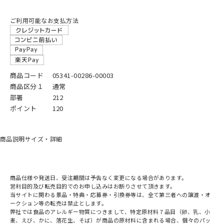
ご利用可能なお支払方法
商品コード
05341-00286-00003
商品区分１
通常
部署
212
ポイント
120
商品説明
サイズ・詳細
商品仕様や発送日、受注期間は予告なく変更になる場合があります。
営利目的及び転売目的でのお申し込みはお断りさせて頂きます。
当サイトに関わる景品・特典・応募券・引換券等は、全て第三者への譲渡・オ
ークション等の転売は禁止とします。
弊社では食品のアレルギー物質につきまして、特定原材料７品目（卵、乳、小
麦、えび、かに、落花生、そば）が商品の原材料に含まれる場合、個々のパッ