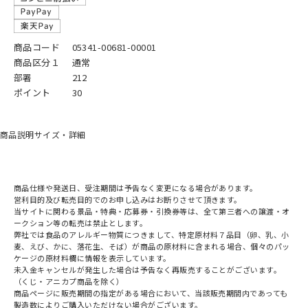
商品コード
05341-00681-00001
商品区分１
通常
部署
212
ポイント
30
商品説明
サイズ・詳細
商品仕様や発送日、受注期間は予告なく変更になる場合があります。
営利目的及び転売目的でのお申し込みはお断りさせて頂きます。
当サイトに関わる景品・特典・応募券・引換券等は、全て第三者への譲渡・オ
ークション等の転売は禁止とします。
弊社では食品のアレルギー物質につきまして、特定原材料７品目（卵、乳、小
麦、えび、かに、落花生、そば）が商品の原材料に含まれる場合、個々のパッ
ケージの原材料欄に情報を表示しています。
未入金キャンセルが発生した場合は予告なく再販売することがございます。
（くじ・アニカプ商品を除く）
商品ページに販売期間の指定がある場合において、当該販売期間内であっても
製造数によりご購入いただけない場合がございます。