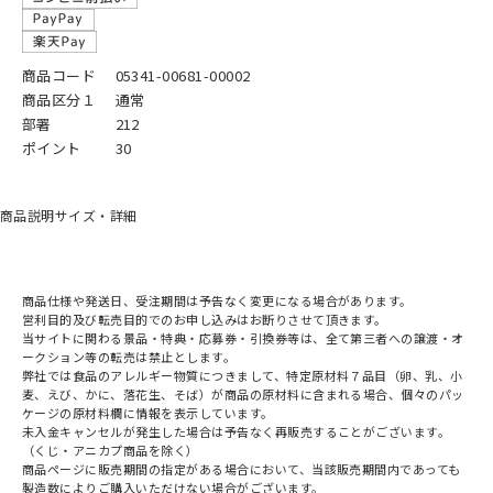
商品コード
05341-00681-00002
商品区分１
通常
部署
212
ポイント
30
商品説明
サイズ・詳細
商品仕様や発送日、受注期間は予告なく変更になる場合があります。
営利目的及び転売目的でのお申し込みはお断りさせて頂きます。
当サイトに関わる景品・特典・応募券・引換券等は、全て第三者への譲渡・オ
ークション等の転売は禁止とします。
弊社では食品のアレルギー物質につきまして、特定原材料７品目（卵、乳、小
麦、えび、かに、落花生、そば）が商品の原材料に含まれる場合、個々のパッ
ケージの原材料欄に情報を表示しています。
未入金キャンセルが発生した場合は予告なく再販売することがございます。
（くじ・アニカプ商品を除く）
商品ページに販売期間の指定がある場合において、当該販売期間内であっても
製造数によりご購入いただけない場合がございます。