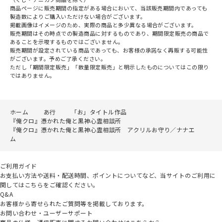
商品ページに販売期間の指定がある場合において、当該販売期間内であっても
製造数によりご購入いただけない場合がございます。
掲載画像はイメージのため、実際の商品と多少異なる場合がございます。
販売期間はその時点での製造商品に対するものであり、期間限定販売の商品で
あることを示唆するものではございません。
販売期間が設定されている商品であっても、お客様の承諾なく再販する可能性
がございます。予めご了承ください。
ただし「期間限定販売」「数量限定販売」と明示したものについてはこの限り
ではありません。
ホーム
あ行
「お」タイトル作品
『俺クロ』憑かれた俺と黒神心霊相談所
『俺クロ』憑かれた俺と黒神心霊相談所 アクリルお守り／ナナエ
ム
ご利用ガイド
お支払い方法や送料・配送時間、ポイントについてなど、当サイトのご利用に
関してはこちらをご確認ください。
Q&A
お客様から寄せられたご質問等を掲載しております。
お問い合わせ・ユーザーサポート