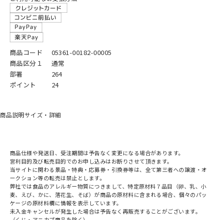
商品コード
05361-00182-00005
商品区分１
通常
部署
264
ポイント
24
商品説明
サイズ・詳細
商品仕様や発送日、受注期間は予告なく変更になる場合があります。
営利目的及び転売目的でのお申し込みはお断りさせて頂きます。
当サイトに関わる景品・特典・応募券・引換券等は、全て第三者への譲渡・オ
ークション等の転売は禁止とします。
弊社では食品のアレルギー物質につきまして、特定原材料７品目（卵、乳、小
麦、えび、かに、落花生、そば）が商品の原材料に含まれる場合、個々のパッ
ケージの原材料欄に情報を表示しています。
未入金キャンセルが発生した場合は予告なく再販売することがございます。
（くじ・アニカプ商品を除く）