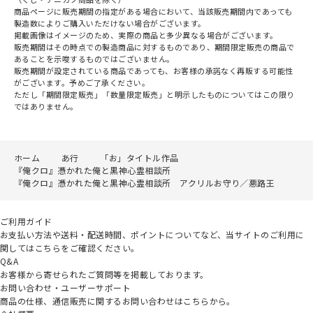
商品ページに販売期間の指定がある場合において、当該販売期間内であっても
製造数によりご購入いただけない場合がございます。
掲載画像はイメージのため、実際の商品と多少異なる場合がございます。
販売期間はその時点での製造商品に対するものであり、期間限定販売の商品で
あることを示唆するものではございません。
販売期間が設定されている商品であっても、お客様の承諾なく再販する可能性
がございます。予めご了承ください。
ただし「期間限定販売」「数量限定販売」と明示したものについてはこの限り
ではありません。
ホーム
あ行
「お」タイトル作品
『俺クロ』憑かれた俺と黒神心霊相談所
『俺クロ』憑かれた俺と黒神心霊相談所 アクリルお守り／悪路王
ご利用ガイド
お支払い方法や送料・配送時間、ポイントについてなど、当サイトのご利用に
関してはこちらをご確認ください。
Q&A
お客様から寄せられたご質問等を掲載しております。
お問い合わせ・ユーザーサポート
商品の仕様、通信販売に関するお問い合わせはこちらから。