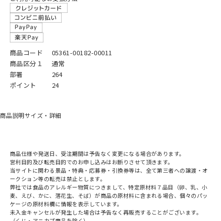
商品コード
05361-00182-00011
商品区分１
通常
部署
264
ポイント
24
商品説明
サイズ・詳細
商品仕様や発送日、受注期間は予告なく変更になる場合があります。
営利目的及び転売目的でのお申し込みはお断りさせて頂きます。
当サイトに関わる景品・特典・応募券・引換券等は、全て第三者への譲渡・オ
ークション等の転売は禁止とします。
弊社では食品のアレルギー物質につきまして、特定原材料７品目（卵、乳、小
麦、えび、かに、落花生、そば）が商品の原材料に含まれる場合、個々のパッ
ケージの原材料欄に情報を表示しています。
未入金キャンセルが発生した場合は予告なく再販売することがございます。
（くじ・アニカプ商品を除く）