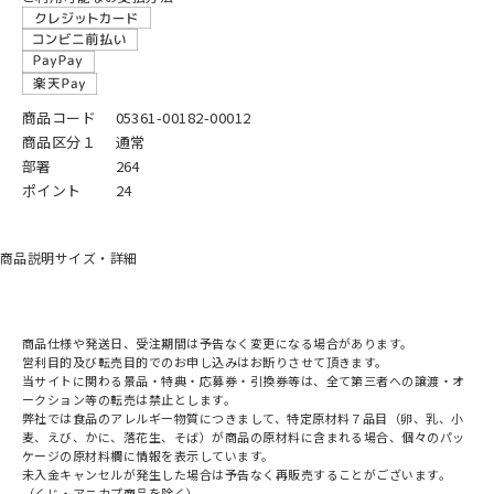
商品コード
05361-00182-00012
商品区分１
通常
部署
264
ポイント
24
商品説明
サイズ・詳細
商品仕様や発送日、受注期間は予告なく変更になる場合があります。
営利目的及び転売目的でのお申し込みはお断りさせて頂きます。
当サイトに関わる景品・特典・応募券・引換券等は、全て第三者への譲渡・オ
ークション等の転売は禁止とします。
弊社では食品のアレルギー物質につきまして、特定原材料７品目（卵、乳、小
麦、えび、かに、落花生、そば）が商品の原材料に含まれる場合、個々のパッ
ケージの原材料欄に情報を表示しています。
未入金キャンセルが発生した場合は予告なく再販売することがございます。
（くじ・アニカプ商品を除く）