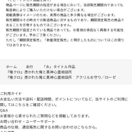
商品ページに販売期間の指定がある場合において、当該販売期間内であっても
製造数によりご購入いただけない場合がございます。
掲載画像はイメージのため、実際の商品と多少異なる場合がございます。
販売期間はその時点での製造商品に対するものであり、期間限定販売の商品で
あることを示唆するものではございません。
販売期間が設定されている商品であっても、お客様の承諾なく再販する可能性
がございます。予めご了承ください。
ただし「期間限定販売」「数量限定販売」と明示したものについてはこの限り
ではありません。
ホーム
あ行
「お」タイトル作品
『俺クロ』憑かれた俺と黒神心霊相談所
『俺クロ』憑かれた俺と黒神心霊相談所 アクリルお守り／ローゼ
ご利用ガイド
お支払い方法や送料・配送時間、ポイントについてなど、当サイトのご利用に
関してはこちらをご確認ください。
Q&A
お客様から寄せられたご質問などを掲載しております。
お問い合わせ・ユーザーサポート
商品の仕様、通信販売に関するお問い合わせはこちらから。