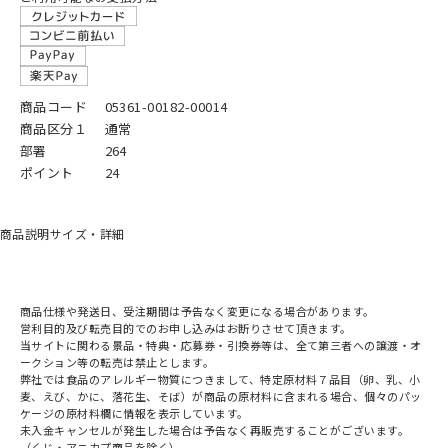
商品コード
05361-00182-00014
商品区分１
通常
部署
264
ポイント
24
商品説明
サイズ・詳細
商品仕様や発送日、受注期間は予告なく変更になる場合があります。
営利目的及び転売目的でのお申し込みはお断りさせて頂きます。
当サイトに関わる景品・特典・応募券・引換券等は、全て第三者への譲渡・オ
ークション等の転売は禁止とします。
弊社では食品のアレルギー物質につきまして、特定原材料７品目（卵、乳、小
麦、えび、かに、落花生、そば）が商品の原材料に含まれる場合、個々のパッ
ケージの原材料欄に情報を表示しています。
未入金キャンセルが発生した場合は予告なく再販売することがございます。
（くじ・アニカプ商品を除く）