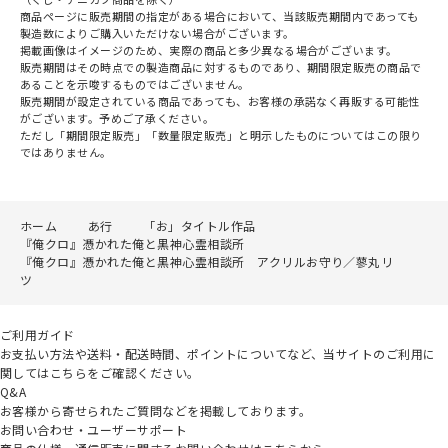
商品ページに販売期間の指定がある場合において、当該販売期間内であっても
製造数によりご購入いただけない場合がございます。
掲載画像はイメージのため、実際の商品と多少異なる場合がございます。
販売期間はその時点での製造商品に対するものであり、期間限定販売の商品で
あることを示唆するものではございません。
販売期間が設定されている商品であっても、お客様の承諾なく再販する可能性
がございます。予めご了承ください。
ただし「期間限定販売」「数量限定販売」と明示したものについてはこの限り
ではありません。
ホーム
あ行
「お」タイトル作品
『俺クロ』憑かれた俺と黒神心霊相談所
『俺クロ』憑かれた俺と黒神心霊相談所 アクリルお守り／蓼丸リ
ツ
ご利用ガイド
お支払い方法や送料・配送時間、ポイントについてなど、当サイトのご利用に
関してはこちらをご確認ください。
Q&A
お客様から寄せられたご質問などを掲載しております。
お問い合わせ・ユーザーサポート