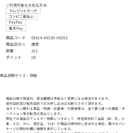
ご利用可能なお支払方法
商品コード
05414-00220-00252
商品区分１
通常
部署
212
ポイント
18
商品説明
サイズ・詳細
商品仕様や発送日、受注期間は予告なく変更になる場合があります。
営利目的及び転売目的でのお申し込みはお断りさせて頂きます。
当サイトに関わる景品・特典・応募券・引換券等は、全て第三者への譲渡・オ
ークション等の転売は禁止とします。
弊社では食品のアレルギー物質につきまして、特定原材料７品目（卵、乳、小
麦、えび、かに、落花生、そば）が商品の原材料に含まれる場合、個々のパッ
ケージの原材料欄に情報を表示しています。