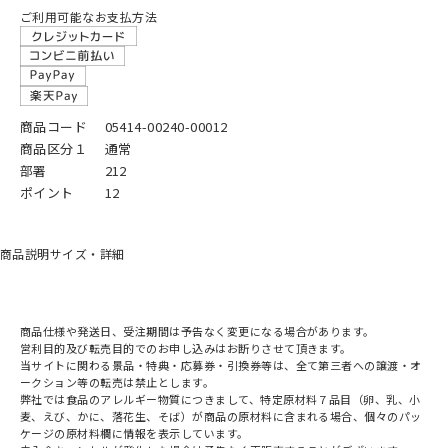
ご利用可能なお支払方法
商品コード
05414-00240-00012
商品区分１
通常
部署
212
ポイント
12
商品説明
サイズ・詳細
商品仕様や発送日、受注期間は予告なく変更になる場合があります。
営利目的及び転売目的でのお申し込みはお断りさせて頂きます。
当サイトに関わる景品・特典・応募券・引換券等は、全て第三者への譲渡・オ
ークション等の転売は禁止とします。
弊社では食品のアレルギー物質につきまして、特定原材料７品目（卵、乳、小
麦、えび、かに、落花生、そば）が商品の原材料に含まれる場合、個々のパッ
ケージの原材料欄に情報を表示しています。