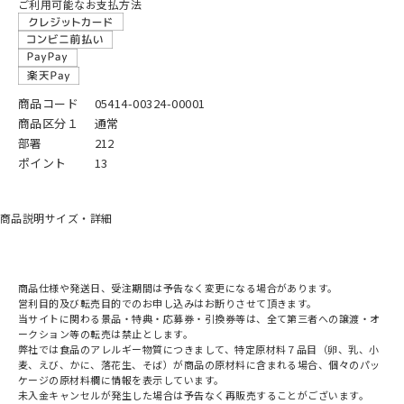
ご利用可能なお支払方法
商品コード
05414-00324-00001
商品区分１
通常
部署
212
ポイント
13
商品説明
サイズ・詳細
商品仕様や発送日、受注期間は予告なく変更になる場合があります。
営利目的及び転売目的でのお申し込みはお断りさせて頂きます。
当サイトに関わる景品・特典・応募券・引換券等は、全て第三者への譲渡・オ
ークション等の転売は禁止とします。
弊社では食品のアレルギー物質につきまして、特定原材料７品目（卵、乳、小
麦、えび、かに、落花生、そば）が商品の原材料に含まれる場合、個々のパッ
ケージの原材料欄に情報を表示しています。
未入金キャンセルが発生した場合は予告なく再販売することがございます。