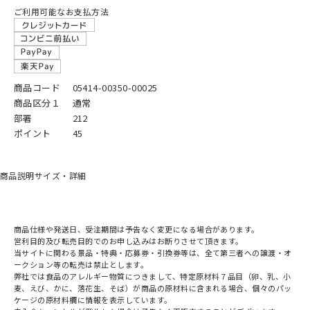
ご利用可能なお支払方法
商品コード
05414-00350-00025
商品区分１
通常
部署
212
ポイント
45
商品説明
サイズ・詳細
商品仕様や発送日、受注期間は予告なく変更になる場合があります。
営利目的及び転売目的でのお申し込みはお断りさせて頂きます。
当サイトに関わる景品・特典・応募券・引換券等は、全て第三者への譲渡・オ
ークション等の転売は禁止とします。
弊社では食品のアレルギー物質につきまして、特定原材料７品目（卵、乳、小
麦、えび、かに、落花生、そば）が商品の原材料に含まれる場合、個々のパッ
ケージの原材料欄に情報を表示しています。