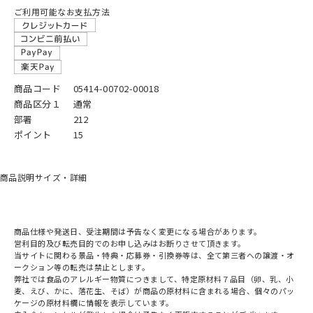
ご利用可能なお支払方法
商品コード
05414-00702-00018
商品区分１
通常
部署
212
ポイント
15
商品説明
サイズ・詳細
商品仕様や発送日、受注期間は予告なく変更になる場合があります。
営利目的及び転売目的でのお申し込みはお断りさせて頂きます。
当サイトに関わる景品・特典・応募券・引換券等は、全て第三者への譲渡・オ
ークション等の転売は禁止とします。
弊社では食品のアレルギー物質につきまして、特定原材料７品目（卵、乳、小
麦、えび、かに、落花生、そば）が商品の原材料に含まれる場合、個々のパッ
ケージの原材料欄に情報を表示しています。