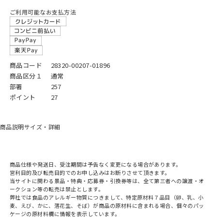
ご利用可能なお支払方法
商品コード
28320-00207-01896
商品区分１
通常
部署
257
ポイント
27
商品説明
サイズ・詳細
商品仕様や発送日、受注期間は予告なく変更になる場合があります。
営利目的及び転売目的でのお申し込みはお断りさせて頂きます。
当サイトに関わる景品・特典・応募券・引換券等は、全て第三者への譲渡・オ
ークション等の転売は禁止とします。
弊社では食品のアレルギー物質につきまして、特定原材料７品目（卵、乳、小
麦、えび、かに、落花生、そば）が商品の原材料に含まれる場合、個々のパッ
ケージの原材料欄に情報を表示しています。