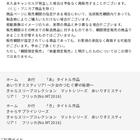
未入金キャンセルが発生した場合は予告なく再販売することがございます。
（くじ・アニカプ商品を除く）
商品ページに販売期間の指定がある場合において、当該販売期間内であっても
製造数によりご購入いただけない場合がございます。
掲載画像はイメージのため、実際の商品と多少異なる場合がございます。
販売期間はその時点での製造商品に対するものであり、期間限定販売の商品で
あることを示唆するものではございません。
販売期間が設定されている商品であっても、お客様の承諾なく再販する可能性
がございます。予めご了承ください。
ただし「期間限定販売」「数量限定販売」と明示したものについてはこの限り
ではありません。
ホーム
あ行
「あ」タイトル作品
あいりすミスティリア! ～少女のつむぐ夢の秘跡～
きゃらスリーブコレクション マットシリーズ あいりすミスティ
リア！ フリッカ(No.MT2016)
ホーム
か行
「き」タイトル作品
きゃらサプライシリーズ
きゃらスリーブコレクション マットシリーズ あいりすミスティ
リア！ フリッカ(No.MT2016)
ご利用ガイド