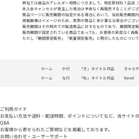
弊社では食品のアレルギー物質につきまして、特定原材料７品目
未入金キャンセルが発生した場合は予告なく再販売することがご
商品ページに販売期間の指定がある場合において、当該販売期間内
掲載画像はイメージのため、実際の商品と多少異なる場合がござい
販売期間はその時点での製造商品に対するものであり、期間限定
販売期間が設定されている商品であっても、お客様の承諾なく再販
ただし「期間限定販売」「数量限定販売」と明示したものについ
ホーム
か行
「き」タイトル作品
きゃら
ホーム
な行
「ね」タイトル作品
Navel
ご利用ガイド
お支払い方法や送料・配送時間、ポイントについてなど、当サイト
Q&A
お客様から寄せられたご質問などを掲載しております。
お問い合わせ・ユーザーサポート