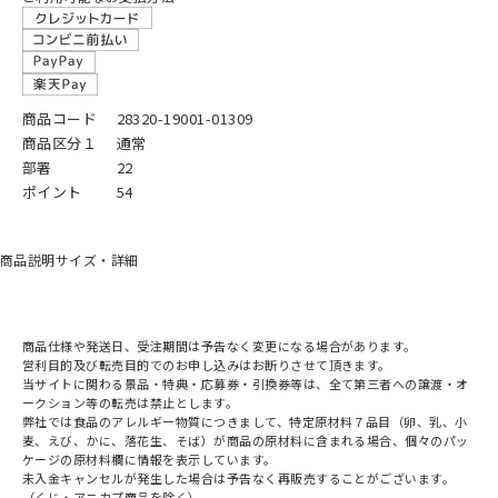
商品コード
28320-19001-01309
商品区分１
通常
部署
22
ポイント
54
商品説明
サイズ・詳細
商品仕様や発送日、受注期間は予告なく変更になる場合があります。
営利目的及び転売目的でのお申し込みはお断りさせて頂きます。
当サイトに関わる景品・特典・応募券・引換券等は、全て第三者への譲渡・オ
ークション等の転売は禁止とします。
弊社では食品のアレルギー物質につきまして、特定原材料７品目（卵、乳、小
麦、えび、かに、落花生、そば）が商品の原材料に含まれる場合、個々のパッ
ケージの原材料欄に情報を表示しています。
未入金キャンセルが発生した場合は予告なく再販売することがございます。
（くじ・アニカプ商品を除く）