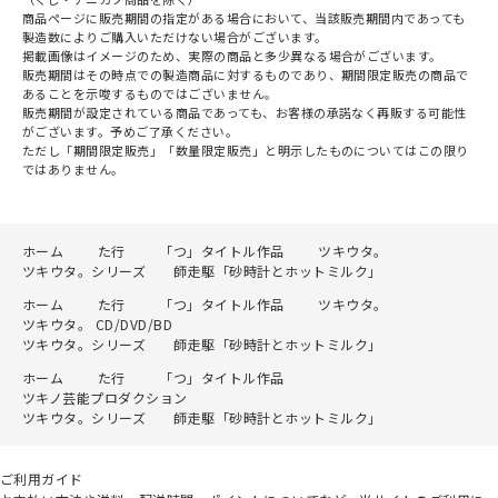
商品ページに販売期間の指定がある場合において、当該販売期間内であっても
製造数によりご購入いただけない場合がございます。
掲載画像はイメージのため、実際の商品と多少異なる場合がございます。
販売期間はその時点での製造商品に対するものであり、期間限定販売の商品で
あることを示唆するものではございません。
販売期間が設定されている商品であっても、お客様の承諾なく再販する可能性
がございます。予めご了承ください。
ただし「期間限定販売」「数量限定販売」と明示したものについてはこの限り
ではありません。
ホーム
た行
「つ」タイトル作品
ツキウタ。
ツキウタ。シリーズ 師走駆「砂時計とホットミルク」
ホーム
た行
「つ」タイトル作品
ツキウタ。
ツキウタ。 CD/DVD/BD
ツキウタ。シリーズ 師走駆「砂時計とホットミルク」
ホーム
た行
「つ」タイトル作品
ツキノ芸能プロダクション
ツキウタ。シリーズ 師走駆「砂時計とホットミルク」
ご利用ガイド