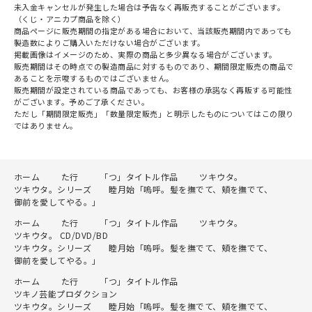
未入金キャンセルが発生した場合は予告なく再販売することがございます。
（くじ・アニカプ商品を除く）
商品ページに販売期間の指定がある場合において、当該販売期間内であっても
製造数によりご購入いただけない場合がございます。
掲載画像はイメージのため、実際の商品と多少異なる場合がございます。
販売期間はその時点での製造商品に対するものであり、期間限定販売の商品で
あることを示唆するものではございません。
販売期間が設定されている商品であっても、お客様の承諾なく再販する可能性
がございます。予めご了承ください。
ただし「期間限定販売」「数量限定販売」と明示したものについてはこの限り
ではありません。
ホーム
た行
「つ」タイトル作品
ツキウタ。
ツキウタ。シリーズ 睦月始「嗚呼。髪を撫でて、頬を撫でて、
御前を愛してやる。」
ホーム
た行
「つ」タイトル作品
ツキウタ。
ツキウタ。 CD/DVD/BD
ツキウタ。シリーズ 睦月始「嗚呼。髪を撫でて、頬を撫でて、
御前を愛してやる。」
ホーム
た行
「つ」タイトル作品
ツキノ芸能プロダクション
ツキウタ。シリーズ 睦月始「嗚呼。髪を撫でて、頬を撫でて、