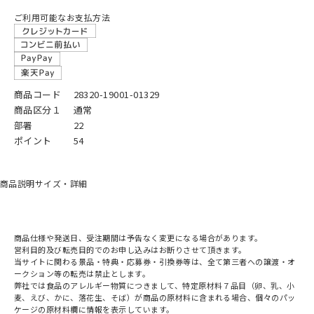
ご利用可能なお支払方法
商品コード
28320-19001-01329
商品区分１
通常
部署
22
ポイント
54
商品説明
サイズ・詳細
商品仕様や発送日、受注期間は予告なく変更になる場合があります。
営利目的及び転売目的でのお申し込みはお断りさせて頂きます。
当サイトに関わる景品・特典・応募券・引換券等は、全て第三者への譲渡・オ
ークション等の転売は禁止とします。
弊社では食品のアレルギー物質につきまして、特定原材料７品目（卵、乳、小
麦、えび、かに、落花生、そば）が商品の原材料に含まれる場合、個々のパッ
ケージの原材料欄に情報を表示しています。