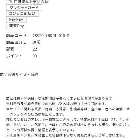
ご利用可能なお支払方法
商品コード
28320-19001-01541
商品区分１
通常
部署
22
ポイント
90
商品説明
サイズ・詳細
商品仕様や発送日、受注期間は予告なく変更になる場合があります。
営利目的及び転売目的でのお申し込みはお断りさせて頂きます。
当サイトに関わる景品・特典・応募券・引換券等は、全て第三者への譲渡・オ
ークション等の転売は禁止とします。
弊社では食品のアレルギー物質につきまして、特定原材料７品目（卵、乳、小
麦、えび、かに、落花生、そば）が商品の原材料に含まれる場合、個々のパッ
ケージの原材料欄に情報を表示しています。
未入金キャンセルが発生した場合は予告なく再販売することがございます。