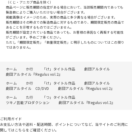
（くじ・アニカプ商品を除く）
商品ページに販売期間の指定がある場合において、当該販売期間内であっても
製造数によりご購入いただけない場合がございます。
掲載画像はイメージのため、実際の商品と多少異なる場合がございます。
販売期間はその時点での製造商品に対するものであり、期間限定販売の商品で
あることを示唆するものではございません。
販売期間が設定されている商品であっても、お客様の承諾なく再販する可能性
がございます。予めご了承ください。
ただし「期間限定販売」「数量限定販売」と明示したものについてはこの限り
ではありません。
ホーム
か行
「け」タイトル作品
劇団アルタイル
劇団アルタイル『Regulus vol.2』
ホーム
か行
「け」タイトル作品
劇団アルタイル
劇団アルタイル CD/DVD
劇団アルタイル『Regulus vol.2』
ホーム
た行
「つ」タイトル作品
ツキノ芸能プロダクション
劇団アルタイル『Regulus vol.2』
ご利用ガイド
お支払い方法や送料・配送時間、ポイントについてなど、当サイトのご利用に
関してはこちらをご確認ください。