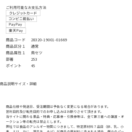
ご利用可能なお支払方法
商品コード
28320-19001-01669
商品区分１
通常
商品属性１
鳥セツ
部署
253
ポイント
45
商品説明
サイズ・詳細
商品仕様や発送日、受注期間は予告なく変更になる場合があります。
営利目的及び転売目的でのお申し込みはお断りさせて頂きます。
当サイトに関わる景品・特典・応募券・引換券等は、全て第三者への譲渡・オ
ークション等の転売は禁止とします。
弊社では食品のアレルギー物質につきまして、特定原材料７品目（卵、乳、小
麦、えび、かに、落花生、そば）が商品の原材料に含まれる場合、個々のパッ