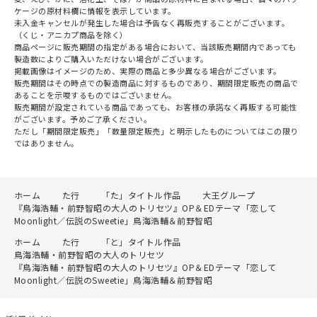
ケージの原材料欄に情報を表示しています。
未入金キャンセルが発生した場合は予告なく再販売することがございます。
（くじ・アニカプ商品を除く）
商品ページに販売期間の指定がある場合において、当該販売期間内であっても
製造数によりご購入いただけない場合がございます。
掲載画像はイメージのため、実際の商品と多少異なる場合がございます。
販売期間はその時点での製造商品に対するものであり、期間限定販売の商品で
あることを示唆するものではございません。
販売期間が設定されている商品であっても、お客様の承諾なく再販する可能性
がございます。予めご了承ください。
ただし「期間限定販売」「数量限定販売」と明示したものについてはこの限り
ではありません。
ホーム
た行
「た」タイトル作品
大王グループ
『鳥海浩輔・前野智昭の大人のトリセツ』OP＆EDテーマ「恋して
Moonlight／伝説のSweetie」鳥海浩輔＆前野智昭
ホーム
た行
「と」タイトル作品
鳥海浩輔・前野智昭の大人のトリセツ
『鳥海浩輔・前野智昭の大人のトリセツ』OP＆EDテーマ「恋して
Moonlight／伝説のSweetie」鳥海浩輔＆前野智昭