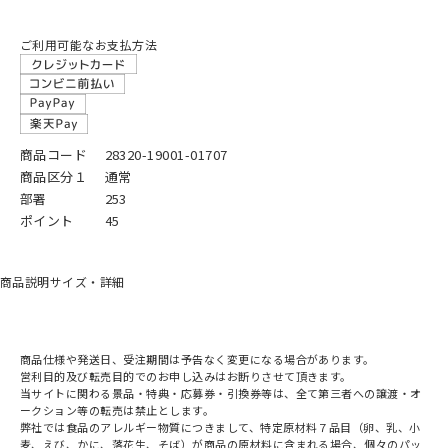
ご利用可能なお支払方法
商品コード
28320-19001-01707
商品区分１
通常
部署
253
ポイント
45
商品説明
サイズ・詳細
商品仕様や発送日、受注期間は予告なく変更になる場合があります。
営利目的及び転売目的でのお申し込みはお断りさせて頂きます。
当サイトに関わる景品・特典・応募券・引換券等は、全て第三者への譲渡・オ
ークション等の転売は禁止とします。
弊社では食品のアレルギー物質につきまして、特定原材料７品目（卵、乳、小
麦、えび、かに、落花生、そば）が商品の原材料に含まれる場合、個々のパッ