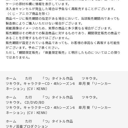
ケージの原材料欄に情報を表示しています。
未入金キャンセルが発生した場合は予告なく再販売することがございます。
（くじ・アニカプ商品を除く）
商品ページに販売期間の指定がある場合において、当該販売期間内であっても
製造数によりご購入いただけない場合がございます。
掲載画像はイメージのため、実際の商品と多少異なる場合がございます。
販売期間はその時点での製造商品に対するものであり、期間限定販売の商品で
あることを示唆するものではございません。
販売期間が設定されている商品であっても、お客様の承諾なく再販する可能性
がございます。予めご了承ください。
ただし「期間限定販売」「数量限定販売」と明示したものについてはこの限り
ではありません。
ホーム
た行
「つ」タイトル作品
ツキウタ。
ツキウタ。キャラクターCD・4thシーズン6 皐月 葵「リーンカー
ネーション」(CV：KENN）
ホーム
た行
「つ」タイトル作品
ツキウタ。
ツキウタ。 CD/DVD/BD
ツキウタ。キャラクターCD・4thシーズン6 皐月 葵「リーンカー
ネーション」(CV：KENN）
ホーム
た行
「つ」タイトル作品
ツキノ芸能プロダクション