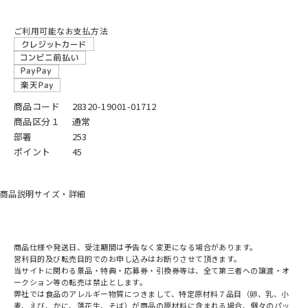
ご利用可能なお支払方法
商品コード
28320-19001-01712
商品区分１
通常
部署
253
ポイント
45
商品説明
サイズ・詳細
商品仕様や発送日、受注期間は予告なく変更になる場合があります。
営利目的及び転売目的でのお申し込みはお断りさせて頂きます。
当サイトに関わる景品・特典・応募券・引換券等は、全て第三者への譲渡・オ
ークション等の転売は禁止とします。
弊社では食品のアレルギー物質につきまして、特定原材料７品目（卵、乳、小
麦、えび、かに、落花生、そば）が商品の原材料に含まれる場合、個々のパッ