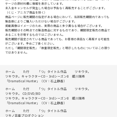
ケージの原材料欄に情報を表示しています。
未入金キャンセルが発生した場合は予告なく再販売することがございます。
（くじ・アニカプ商品を除く）
商品ページに販売期間の指定がある場合において、当該販売期間内であっても
製造数によりご購入いただけない場合がございます。
掲載画像はイメージのため、実際の商品と多少異なる場合がございます。
販売期間はその時点での製造商品に対するものであり、期間限定販売の商品で
あることを示唆するものではございません。
販売期間が設定されている商品であっても、お客様の承諾なく再販する可能性
がございます。予めご了承ください。
ただし「期間限定販売」「数量限定販売」と明示したものについてはこの限り
ではありません。
ホーム
た行
「つ」タイトル作品
ツキウタ。
ツキウタ。キャラクターCD・3rdシーズン8 姫川瑞希
「Dramatical Hunter」（CV：石上静香）
ホーム
た行
「つ」タイトル作品
ツキウタ。
ツキウタ。 CD/DVD/BD
ツキウタ。キャラクターCD・3rdシーズン8 姫川瑞希
「Dramatical Hunter」（CV：石上静香）
ホーム
た行
「つ」タイトル作品
ツキノ芸能プロダクション