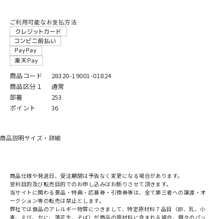
ご利用可能なお支払方法
商品コード
28320-19001-01824
商品区分１
通常
部署
253
ポイント
36
商品説明
サイズ・詳細
商品仕様や発送日、受注期間は予告なく変更になる場合があります。
営利目的及び転売目的でのお申し込みはお断りさせて頂きます。
当サイトに関わる景品・特典・応募券・引換券等は、全て第三者への譲渡・オ
ークション等の転売は禁止とします。
弊社では食品のアレルギー物質につきまして、特定原材料７品目（卵、乳、小
麦、えび、かに、落花生、そば）が商品の原材料に含まれる場合、個々のパッ