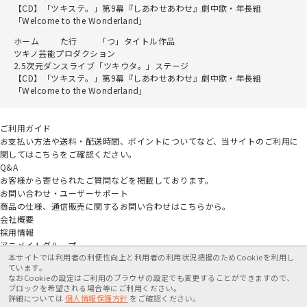
【CD】「ツキステ。」第9幕『しあわせあわせ』劇中歌・年長組
「Welcome to the Wonderland」
ホーム
た行
「つ」タイトル作品
ツキノ芸能プロダクション
2.5次元ダンスライブ「ツキウタ。」ステージ
【CD】「ツキステ。」第9幕『しあわせあわせ』劇中歌・年長組
「Welcome to the Wonderland」
ご利用ガイド
お支払い方法や送料・配送時間、ポイントについてなど、当サイトのご利用に
関してはこちらをご確認ください。
Q&A
お客様から寄せられたご質問などを掲載しております。
お問い合わせ・ユーザーサポート
商品の仕様、通信販売に関するお問い合わせはこちらから。
会社概要
採用情報
アニメイトグループ
本サイトでは利用者の利便性向上と利用者の利用状況把握のためCookieを利用し
ています。
なおCookieの設定はご利用のブラウザの設定でも変更することができますので、
ブロックを希望される場合等にご利用ください。
詳細については
個人情報保護方針
をご確認ください。