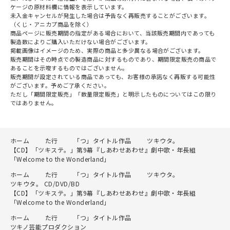
ケージの原材料欄に情報を表示しています。
未入金キャンセルが発生した場合は予告なく再販売することがございます。
（くじ・アニカプ商品を除く）
商品ページに販売期間の指定がある場合において、当該販売期間内であっても
製造数によりご購入いただけない場合がございます。
掲載画像はイメージのため、実際の商品と多少異なる場合がございます。
販売期間はその時点での製造商品に対するものであり、期間限定販売の商品で
あることを示唆するものではございません。
販売期間が設定されている商品であっても、お客様の承諾なく再販する可能性
がございます。予めご了承ください。
ただし「期間限定販売」「数量限定販売」と明示したものについてはこの限り
ではありません。
ホーム
た行
「つ」タイトル作品
ツキウタ。
【CD】「ツキステ。」第9幕『しあわせあわせ』劇中歌・年長組
「Welcome to the Wonderland」
ホーム
た行
「つ」タイトル作品
ツキウタ。
ツキウタ。 CD/DVD/BD
【CD】「ツキステ。」第9幕『しあわせあわせ』劇中歌・年長組
「Welcome to the Wonderland」
ホーム
た行
「つ」タイトル作品
ツキノ芸能プロダクション