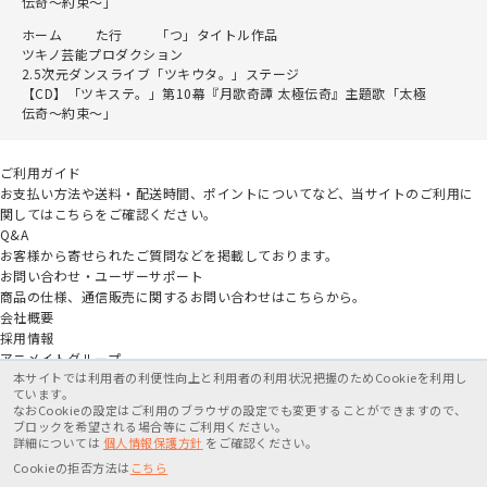
伝奇～約束～」
ホーム
た行
「つ」タイトル作品
ツキノ芸能プロダクション
2.5次元ダンスライブ「ツキウタ。」ステージ
【CD】「ツキステ。」第10幕『月歌奇譚 太極伝奇』主題歌「太極
伝奇～約束～」
ご利用ガイド
お支払い方法や送料・配送時間、ポイントについてなど、当サイトのご利用に
関してはこちらをご確認ください。
Q&A
お客様から寄せられたご質問などを掲載しております。
お問い合わせ・ユーザーサポート
商品の仕様、通信販売に関するお問い合わせはこちらから。
会社概要
採用情報
アニメイトグループ
本サイトでは利用者の利便性向上と利用者の利用状況把握のためCookieを利用し
ています。
なおCookieの設定はご利用のブラウザの設定でも変更することができますので、
ブロックを希望される場合等にご利用ください。
詳細については
個人情報保護方針
をご確認ください。
特定商取引法に基づく表記
個人情報保護方針
利用規約
Cookieの拒否方法は
こちら
在庫がありません