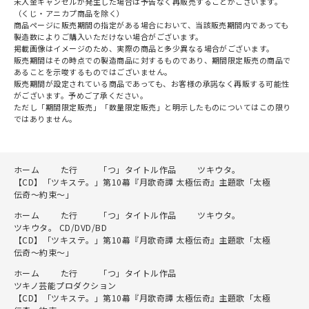
未入金キャンセルが発生した場合は予告なく再販売することがございます。
（くじ・アニカプ商品を除く）
商品ページに販売期間の指定がある場合において、当該販売期間内であっても
製造数によりご購入いただけない場合がございます。
掲載画像はイメージのため、実際の商品と多少異なる場合がございます。
販売期間はその時点での製造商品に対するものであり、期間限定販売の商品で
あることを示唆するものではございません。
販売期間が設定されている商品であっても、お客様の承諾なく再販する可能性
がございます。予めご了承ください。
ただし「期間限定販売」「数量限定販売」と明示したものについてはこの限り
ではありません。
ホーム
た行
「つ」タイトル作品
ツキウタ。
【CD】「ツキステ。」第10幕『月歌奇譚 太極伝奇』主題歌「太極
伝奇～約束～」
ホーム
た行
「つ」タイトル作品
ツキウタ。
ツキウタ。 CD/DVD/BD
【CD】「ツキステ。」第10幕『月歌奇譚 太極伝奇』主題歌「太極
伝奇～約束～」
ホーム
た行
「つ」タイトル作品
ツキノ芸能プロダクション
【CD】「ツキステ。」第10幕『月歌奇譚 太極伝奇』主題歌「太極