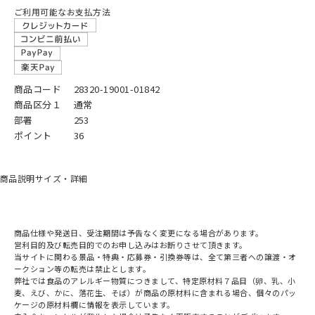
ご利用可能なお支払方法
商品コード
28320-19001-01842
商品区分１
通常
部署
253
ポイント
36
商品説明
サイズ・詳細
商品仕様や発送日、受注期間は予告なく変更になる場合があります。
営利目的及び転売目的でのお申し込みはお断りさせて頂きます。
当サイトに関わる景品・特典・応募券・引換券等は、全て第三者への譲渡・オ
ークション等の転売は禁止とします。
弊社では食品のアレルギー物質につきまして、特定原材料７品目（卵、乳、小
麦、えび、かに、落花生、そば）が商品の原材料に含まれる場合、個々のパッ
ケージの原材料欄に情報を表示しています。