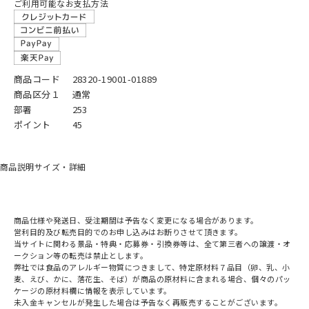
ご利用可能なお支払方法
商品コード
28320-19001-01889
商品区分１
通常
部署
253
ポイント
45
商品説明
サイズ・詳細
商品仕様や発送日、受注期間は予告なく変更になる場合があります。
営利目的及び転売目的でのお申し込みはお断りさせて頂きます。
当サイトに関わる景品・特典・応募券・引換券等は、全て第三者への譲渡・オ
ークション等の転売は禁止とします。
弊社では食品のアレルギー物質につきまして、特定原材料７品目（卵、乳、小
麦、えび、かに、落花生、そば）が商品の原材料に含まれる場合、個々のパッ
ケージの原材料欄に情報を表示しています。
未入金キャンセルが発生した場合は予告なく再販売することがございます。