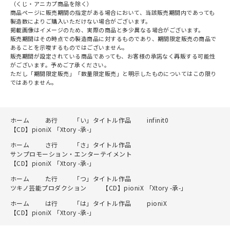
（くじ・アニカプ商品を除く）
商品ページに販売期間の指定がある場合において、当該販売期間内であっても
製造数によりご購入いただけない場合がございます。
掲載画像はイメージのため、実際の商品と多少異なる場合がございます。
販売期間はその時点での製造商品に対するものであり、期間限定販売の商品で
あることを示唆するものではございません。
販売期間が設定されている商品であっても、お客様の承諾なく再販する可能性
がございます。予めご了承ください。
ただし「期間限定販売」「数量限定販売」と明示したものについてはこの限り
ではありません。
ホーム
あ行
「い」タイトル作品
infinit0
【CD】pioniX 「Xtory -承-」
ホーム
さ行
「さ」タイトル作品
サンプロモーション・エンターテイメント
【CD】pioniX 「Xtory -承-」
ホーム
た行
「つ」タイトル作品
ツキノ芸能プロダクション
【CD】pioniX 「Xtory -承-」
ホーム
は行
「は」タイトル作品
pioniX
【CD】pioniX 「Xtory -承-」