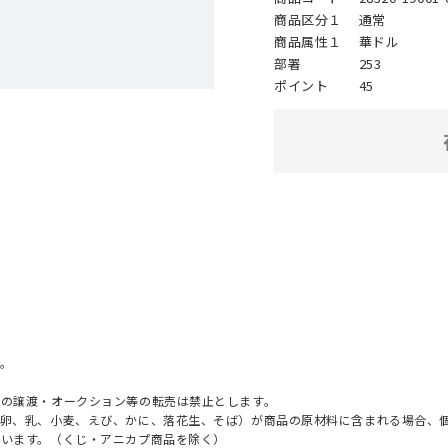
商品区分１
通常
商品属性１
華ドル
部署
253
ポイント
45
。
への譲渡・オークション等の転売は禁止とします。
（卵、乳、小麦、えび、かに、落花生、そば）が商品の原材料に含まれる場合、
ざいます。（くじ・アニカプ商品を除く）