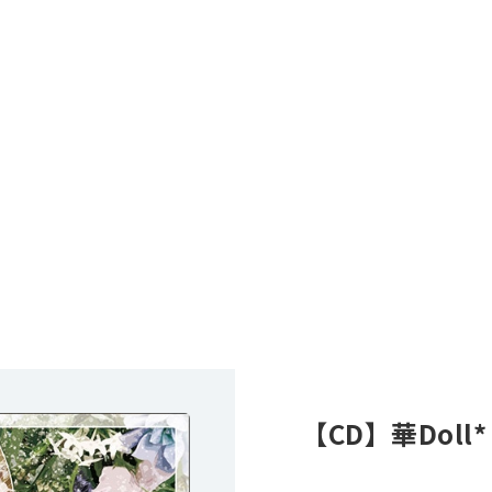
【CD】華Doll* 