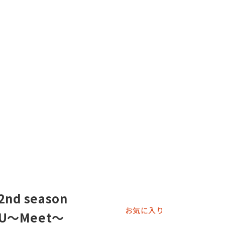
nd season
お気に入り
:IU～Meet～