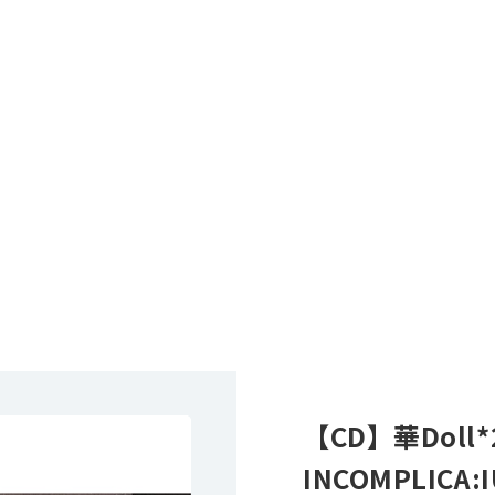
【CD】華Doll*2
INCOMPLICA