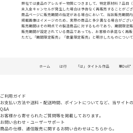
弊社では食品のアレルギー物質につきまして、特定原材料７品目
未入金キャンセルが発生した場合は予告なく再販売することがご
商品ページに販売期間の指定がある場合において、当該販売期間内
掲載画像はイメージのため、実際の商品と多少異なる場合がござい
販売期間はその時点での製造商品に対するものであり、期間限定
販売期間が設定されている商品であっても、お客様の承諾なく再販
ただし「期間限定販売」「数量限定販売」と明示したものについ
ホーム
は行
「は」タイトル作品
華Doll*
ご利用ガイド
お支払い方法や送料・配送時間、ポイントについてなど、当サイト
Q&A
お客様から寄せられたご質問等を掲載しております。
お問い合わせ・ユーザーサポート
商品の仕様、通信販売に関するお問い合わせはこちらから。