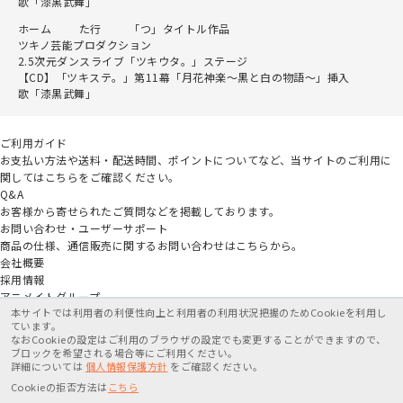
歌「漆黒武舞」
ホーム
た行
「つ」タイトル作品
ツキノ芸能プロダクション
2.5次元ダンスライブ「ツキウタ。」ステージ
【CD】「ツキステ。」第11幕「月花神楽～黒と白の物語～」挿入
歌「漆黒武舞」
ご利用ガイド
お支払い方法や送料・配送時間、ポイントについてなど、当サイトのご利用に
関してはこちらをご確認ください。
Q&A
お客様から寄せられたご質問などを掲載しております。
お問い合わせ・ユーザーサポート
商品の仕様、通信販売に関するお問い合わせはこちらから。
会社概要
採用情報
アニメイトグループ
本サイトでは利用者の利便性向上と利用者の利用状況把握のためCookieを利用し
ています。
なおCookieの設定はご利用のブラウザの設定でも変更することができますので、
ブロックを希望される場合等にご利用ください。
詳細については
個人情報保護方針
をご確認ください。
特定商取引法に基づく表記
個人情報保護方針
利用規約
Cookieの拒否方法は
こちら
在庫がありません