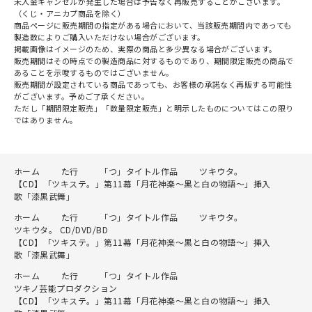
未入金キャンセルが発生した場合は予告なく再販売することがございます。
（くじ・アニカプ商品を除く）
商品ページに販売期間の指定がある場合において、当該販売期間内であっても
製造数によりご購入いただけない場合がございます。
掲載画像はイメージのため、実際の商品と多少異なる場合がございます。
販売期間はその時点での製造商品に対するものであり、期間限定販売の商品で
あることを示唆するものではございません。
販売期間が設定されている商品であっても、お客様の承諾なく再販する可能性
がございます。予めご了承ください。
ただし「期間限定販売」「数量限定販売」と明示したものについてはこの限り
ではありません。
ホーム
た行
「つ」タイトル作品
ツキウタ。
【CD】「ツキステ。」第11幕「月花神楽～黒と白の物語～」挿入
歌「漆黒武舞」
ホーム
た行
「つ」タイトル作品
ツキウタ。
ツキウタ。 CD/DVD/BD
【CD】「ツキステ。」第11幕「月花神楽～黒と白の物語～」挿入
歌「漆黒武舞」
ホーム
た行
「つ」タイトル作品
ツキノ芸能プロダクション
【CD】「ツキステ。」第11幕「月花神楽～黒と白の物語～」挿入