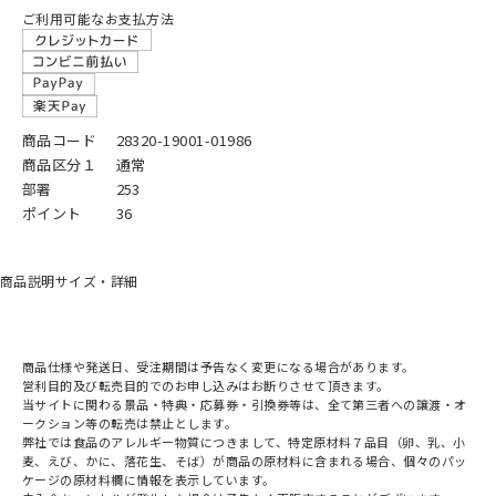
ご利用可能なお支払方法
商品コード
28320-19001-01986
商品区分１
通常
部署
253
ポイント
36
商品説明
サイズ・詳細
商品仕様や発送日、受注期間は予告なく変更になる場合があります。
営利目的及び転売目的でのお申し込みはお断りさせて頂きます。
当サイトに関わる景品・特典・応募券・引換券等は、全て第三者への譲渡・オ
ークション等の転売は禁止とします。
弊社では食品のアレルギー物質につきまして、特定原材料７品目（卵、乳、小
麦、えび、かに、落花生、そば）が商品の原材料に含まれる場合、個々のパッ
ケージの原材料欄に情報を表示しています。