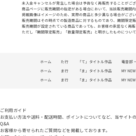
未入金キャンセルが発生した場合は予告なく再販売することがご
商品ページに販売期間の指定がある場合において、当該販売期間内
掲載画像はイメージのため、実際の商品と多少異なる場合がござい
販売期間はその時点での製造商品に対するものであり、期間限定
販売期間が設定されている商品であっても、お客様の承諾なく再販
ただし「期間限定販売」「数量限定販売」と明示したものについ
ホーム
た行
「て」タイトル作品
電音部 ー
ホーム
ま行
「ま」タイトル作品
MY NEW
ホーム
ま行
「ま」タイトル作品
MY NE
ご利用ガイド
お支払い方法や送料・配送時間、ポイントについてなど、当サイト
Q&A
お客様から寄せられたご質問などを掲載しております。