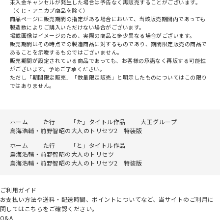
未入金キャンセルが発生した場合は予告なく再販売することがございます。
（くじ・アニカプ商品を除く）
商品ページに販売期間の指定がある場合において、当該販売期間内であっても
製造数によりご購入いただけない場合がございます。
掲載画像はイメージのため、実際の商品と多少異なる場合がございます。
販売期間はその時点での製造商品に対するものであり、期間限定販売の商品で
あることを示唆するものではございません。
販売期間が設定されている商品であっても、お客様の承諾なく再販する可能性
がございます。予めご了承ください。
ただし「期間限定販売」「数量限定販売」と明示したものについてはこの限り
ではありません。
ホーム
た行
「た」タイトル作品
大王グループ
鳥海浩輔・前野智昭の大人のトリセツ2 特装版
ホーム
た行
「と」タイトル作品
鳥海浩輔・前野智昭の大人のトリセツ
鳥海浩輔・前野智昭の大人のトリセツ2 特装版
ご利用ガイド
お支払い方法や送料・配送時間、ポイントについてなど、当サイトのご利用に
関してはこちらをご確認ください。
Q&A