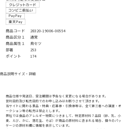
商品コード
28320-19006-00554
商品区分１
通常
商品属性１
鳥セツ
部署
253
ポイント
174
商品説明
サイズ・詳細
商品仕様や発送日、受注期間は予告なく変更になる場合があります。
営利目的及び転売目的でのお申し込みはお断りさせて頂きます。
当サイトに関わる景品・特典・応募券・引換券等は、全て第三者への譲渡・オ
ークション等の転売は禁止とします。
弊社では食品のアレルギー物質につきまして、特定原材料７品目（卵、乳、小
麦、えび、かに、落花生、そば）が商品の原材料に含まれる場合、個々のパッ
ケージの原材料欄に情報を表示しています。