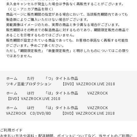
未入金キャンセルが発生した場合は予告なく再販売することがございます。
（くじ・アニカプ商品を除く）
商品ページに販売期間の指定がある場合において、当該販売期間内であっても
製造数によりご購入いただけない場合がございます。
掲載画像はイメージのため、実際の商品と多少異なる場合がございます。
販売期間はその時点での製造商品に対するものであり、期間限定販売の商品で
あることを示唆するものではございません。
販売期間が設定されている商品であっても、お客様の承諾なく再販する可能性
がございます。予めご了承ください。
ただし「期間限定販売」「数量限定販売」と明示したものについてはこの限り
ではありません。
ホーム
た行
「つ」タイトル作品
ツキノ芸能プロダクション
【DVD】VAZZROCK LIVE 2018
ホーム
は行
「は」タイトル作品
VAZZROCK
【DVD】VAZZROCK LIVE 2018
ホーム
は行
「は」タイトル作品
VAZZROCK
VAZZROCK CD/DVD/BD
【DVD】VAZZROCK LIVE 2018
ご利用ガイド
お支払い方法や送料・配送時間、ポイントについてなど、当サイトのご利用に