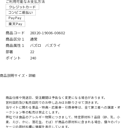
ご利用可能なお支払方法
商品コード
28320-19006-00602
商品区分１
通常
商品属性１
バズロ バズライ
部署
22
ポイント
240
商品説明
サイズ・詳細
商品仕様や発送日、受注期間は予告なく変更になる場合があります。
営利目的及び転売目的でのお申し込みはお断りさせて頂きます。
当サイトに関わる景品・特典・応募券・引換券等は、全て第三者への譲渡・オ
ークション等の転売は禁止とします。
弊社では食品のアレルギー物質につきまして、特定原材料７品目（卵、乳、小
麦、えび、かに、落花生、そば）が商品の原材料に含まれる場合、個々のパッ
ケージの原材料欄に情報を表示しています。